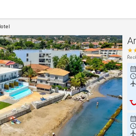
Hotel
A
★
Řec