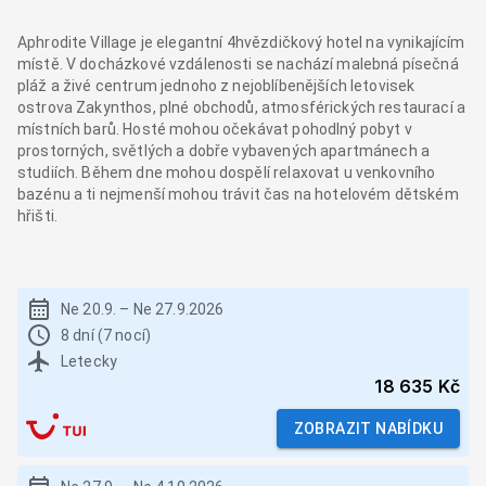
Aphrodite Village je elegantní 4hvězdičkový hotel na vynikajícím
místě. V docházkové vzdálenosti se nachází malebná písečná
pláž a živé centrum jednoho z nejoblíbenějších letovisek
ostrova Zakynthos, plné obchodů, atmosférických restaurací a
místních barů. Hosté mohou očekávat pohodlný pobyt v
prostorných, světlých a dobře vybavených apartmánech a
studiích. Během dne mohou dospělí relaxovat u venkovního
bazénu a ti nejmenší mohou trávit čas na hotelovém dětském
hřišti.
Ne 20.9.
–
Ne 27.9.2026
8 dní (7 nocí)
Letecky
18 635 Kč
ZOBRAZIT NABÍDKU