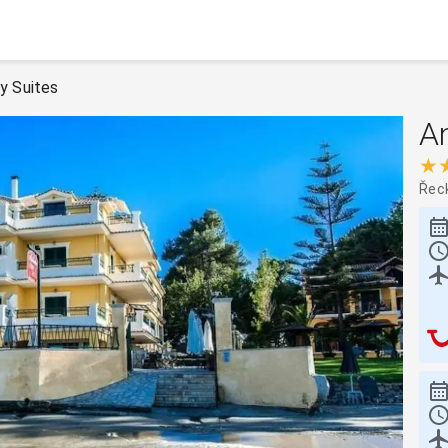
y Suites
An
★
Řec