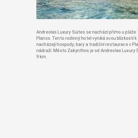
Andreolas Luxury Suites se nachází přímo u pláže T
Planos. Tento rodinný hotel vyniká svou blízkost
nacházejí hospody, bary a tradiční restaurace v Pl
nádraží. Město Zakynthos je od Andreolas Luxury S
9 km.