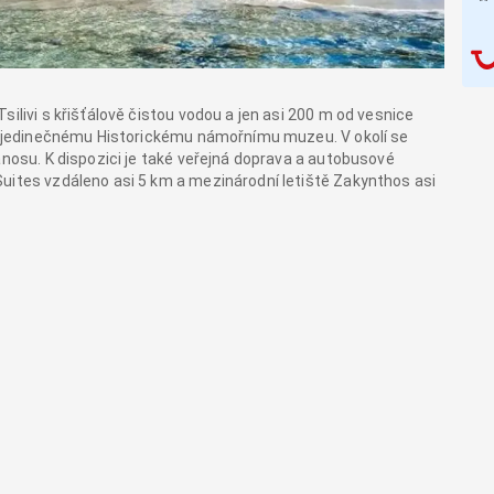
silivi s křišťálově čistou vodou a jen asi 200 m od vesnice
í k jedinečnému Historickému námořnímu muzeu. V okolí se
anosu. K dispozici je také veřejná doprava a autobusové
uites vzdáleno asi 5 km a mezinárodní letiště Zakynthos asi