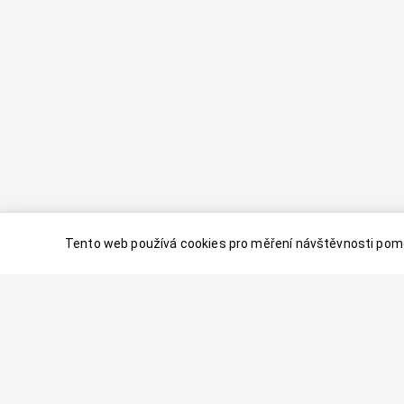
Tento web používá cookies pro měření návštěvnosti pomo
© 2024–
2026
Dovolenaaa.cz |
Vytvořil
Palavaart.cz