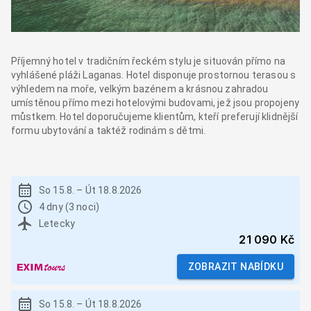
Příjemný hotel v tradičním řeckém stylu je situován přímo na
vyhlášené pláži Laganas. Hotel disponuje prostornou terasou s
výhledem na moře, velkým bazénem a krásnou zahradou
umístěnou přímo mezi hotelovými budovami, jež jsou propojeny
můstkem. Hotel doporučujeme klientům, kteří preferují klidnější
formu ubytování a taktéž rodinám s dětmi.
So 15.8.
–
Út 18.8.2026
4 dny (3 noci)
Letecky
21 090 Kč
ZOBRAZIT NABÍDKU
So 15.8.
–
Út 18.8.2026