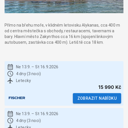
Přímo na břehu moře, v klidném letovisku Alykanas, cca 400 m
od centra městečka s obchody, restauracemi, tavernami a
bary. Hlavní město Zakynthos cca 16 km (spojení linkovým
autobusem, zastávka cca 400 m). Letiště cca 18 km.
Ne 13.9.
–
St 16.9.2026
4 dny (3 noci)
Letecky
15 990 Kč
ZOBRAZIT NABÍDKU
Ne 13.9.
–
St 16.9.2026
4 dny (3 noci)
Letecky