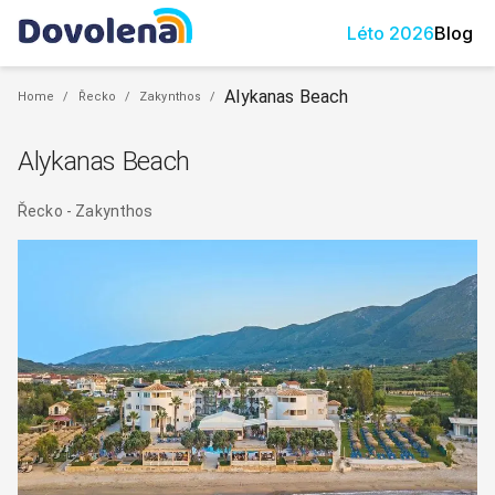
Léto
2026
Blog
Alykanas Beach
Home
/
Řecko
/
Zakynthos
/
Alykanas Beach
Řecko
-
Zakynthos