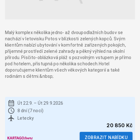
Malý komplex několika jedno- až dvoupodlažních budov se
nachází v letovisku Potos v blízkosti zelených kopců. Svým
klientům nabízí ubytování v komfortně zařízených pokojích,
příjemné prostředí zelené zahrady a pěkný výhled na okolní
přírodu. Písčito-oblázková pláž s pozvolným vstupem je přímo
pod hotelem, přístupná po několika schodech.Hotel
doporučujeme klientům všech věkových kategorií a také
rodinám s dětmi.&nbsp;
Út 22.9.
–
Út 29.9.2026
8 dní (7 nocí)
Letecky
20 850 Kč
ZOBRAZIT NABÍDKU