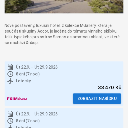
Nově postavený, luxusní hotel, z kolekce MGallery, která je
součástí skupiny Accor, je laděna do tématu vinného sklípku,
tolik typického pro ostrov Samos a samotnou oblast, ve které
se nachází.&nbsp;
Út 22.9.
–
Út 29.9.2026
8 dní (7 nocí)
Letecky
33 470 Kč
ZOBRAZIT NABÍDKU
Út 22.9.
–
Út 29.9.2026
8 dní (7 nocí)
Letecky