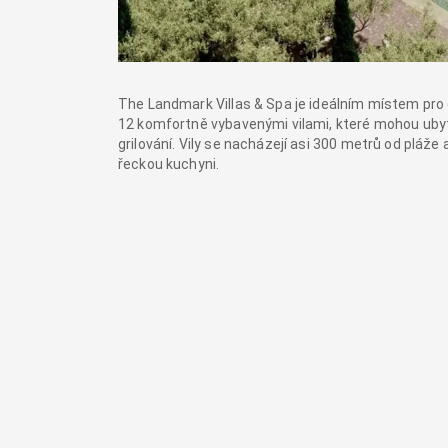
The Landmark Villas & Spa je ideálním místem pro o
12 komfortně vybavenými vilami, které mohou ubyt
grilování. Vily se nacházejí asi 300 metrů od pláž
řeckou kuchyni.