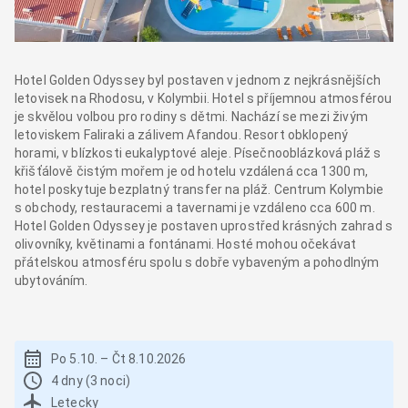
Hotel Golden Odyssey byl postaven v jednom z nejkrásnějších
letovisek na Rhodosu, v Kolymbii. Hotel s příjemnou atmosférou
je skvělou volbou pro rodiny s dětmi. Nachází se mezi živým
letoviskem Faliraki a zálivem Afandou. Resort obklopený
horami, v blízkosti eukalyptové aleje. Písečnooblázková pláž s
křišťálově čistým mořem je od hotelu vzdálená cca 1300 m,
hotel poskytuje bezplatný transfer na pláž. Centrum Kolymbie
s obchody, restauracemi a tavernami je vzdáleno cca 600 m.
Hotel Golden Odyssey je postaven uprostřed krásných zahrad s
olivovníky, květinami a fontánami. Hosté mohou očekávat
přátelskou atmosféru spolu s dobře vybaveným a pohodlným
ubytováním.
Po 5.10.
–
Čt 8.10.2026
4 dny (3 noci)
Letecky