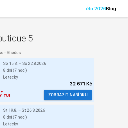
Léto
2026
Blog
outique 5
ko
-
Rhodos
So 15.8.
–
So 22.8.2026
8 dní (7 nocí)
Letecky
32 671 Kč
ZOBRAZIT NABÍDKU
St 19.8.
–
St 26.8.2026
8 dní (7 nocí)
Letecky