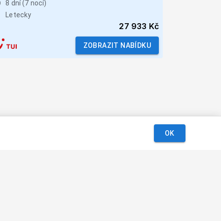
8 dní (7 nocí)
Letecky
27 933 Kč
ZOBRAZIT NABÍDKU
OK
Podmínky
Kontakt