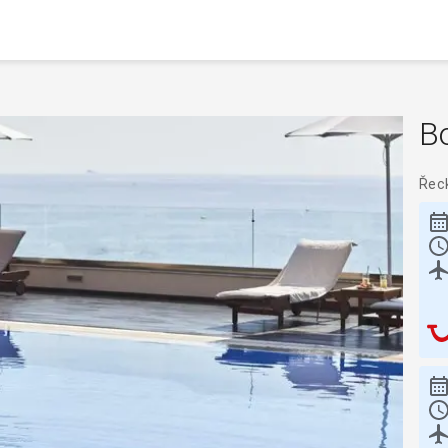
B
Řec