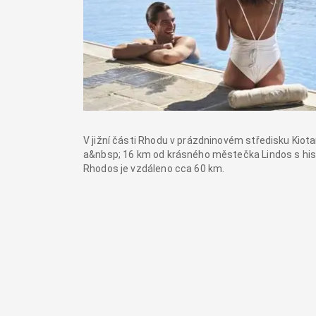
V jižní části Rhodu v prázdninovém středisku Kiot
a&nbsp; 16 km od krásného městečka Lindos s his
Rhodos je vzdáleno cca 60 km.