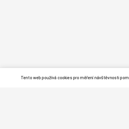
Tento web používá cookies pro měření návštěvnosti pomo
© 2024–
2026
Dovolenaaa.cz |
Vytvořil
Palavaart.cz