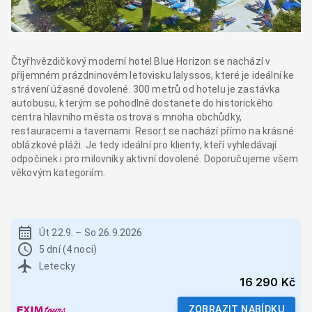
Čtyřhvězdičkový moderní hotel Blue Horizon se nachází v
příjemném prázdninovém letovisku Ialyssos, které je ideální ke
strávení úžasné dovolené. 300 metrů od hotelu je zastávka
autobusu, kterým se pohodlně dostanete do historického
centra hlavního města ostrova s mnoha obchůdky,
restauracemi a tavernami. Resort se nachází přímo na krásné
oblázkové pláži. Je tedy ideální pro klienty, kteří vyhledávají
odpočinek i pro milovníky aktivní dovolené. Doporučujeme všem
věkovým kategoriím.
Út 22.9.
–
So 26.9.2026
5 dní (4 noci)
Letecky
16 290 Kč
ZOBRAZIT NABÍDKU