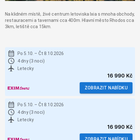
Na klidném místě, živé centrum letoviska Ixia s mnoha obchody,
restauracemi a tavernami cca 400m. Hlavní město Rhodos cca
3km, letiště cca 15km.
Po 5.10.
–
Čt 8.10.2026
4 dny (3 noci)
Letecky
16 990 Kč
ZOBRAZIT NABÍDKU
Po 5.10.
–
Čt 8.10.2026
4 dny (3 noci)
Letecky
16 990 Kč
ZOBRAZIT NABÍDKU