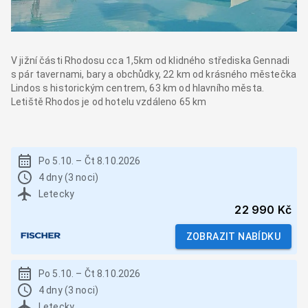
V jižní části Rhodosu cca 1,5km od klidného střediska Gennadi
s pár tavernami, bary a obchůdky, 22 km od krásného městečka
Lindos s historickým centrem, 63 km od hlavního města.
Letiště Rhodos je od hotelu vzdáleno 65 km
Po 5.10.
–
Čt 8.10.2026
4 dny (3 noci)
Letecky
22 990 Kč
ZOBRAZIT NABÍDKU
Po 5.10.
–
Čt 8.10.2026
4 dny (3 noci)
Letecky