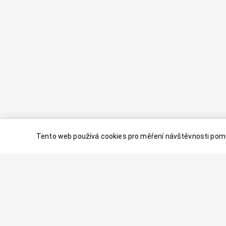
Tento web používá cookies pro měření návštěvnosti pomo
© 2024–
2026
Dovolenaaa.cz |
Vytvořil
Palavaart.cz