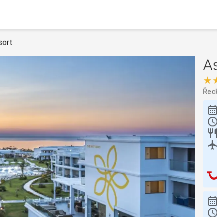
sort
A
★
Řec