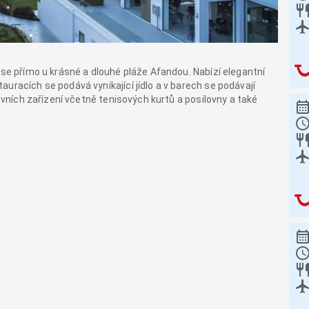
 se přímo u krásné a dlouhé pláže Afandou. Nabízí elegantní
uracích se podává vynikající jídlo a v barech se podávají
tovních zařízení včetně tenisových kurtů a posilovny a také