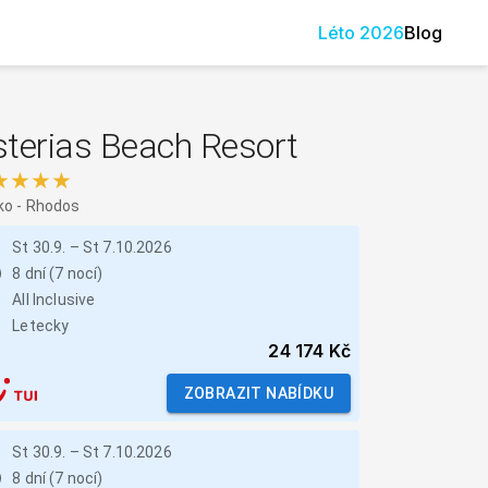
Léto
2026
Blog
sterias Beach Resort
★★★★
ko
-
Rhodos
St 30.9.
–
St 7.10.2026
8 dní (7 nocí)
All Inclusive
Letecky
24 174 Kč
ZOBRAZIT NABÍDKU
St 30.9.
–
St 7.10.2026
8 dní (7 nocí)