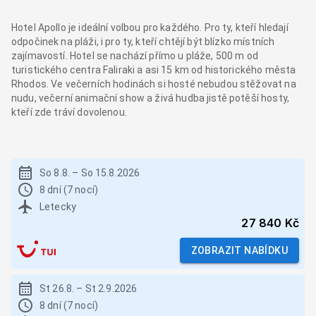
Hotel Apollo je ideální volbou pro každého. Pro ty, kteří hledají
odpočinek na pláži, i pro ty, kteří chtějí být blízko místních
zajímavostí. Hotel se nachází přímo u pláže, 500 m od
turistického centra Faliraki a asi 15 km od historického města
Rhodos. Ve večerních hodinách si hosté nebudou stěžovat na
nudu, večerní animační show a živá hudba jistě potěší hosty,
kteří zde tráví dovolenou.
So 8.8.
–
So 15.8.2026
8 dní (7 nocí)
Letecky
27 840 Kč
ZOBRAZIT NABÍDKU
St 26.8.
–
St 2.9.2026
8 dní (7 nocí)