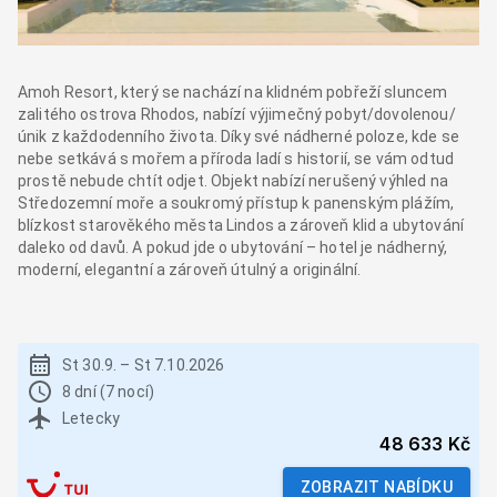
Amoh Resort, který se nachází na klidném pobřeží sluncem
zalitého ostrova Rhodos, nabízí výjimečný pobyt/dovolenou/
únik z každodenního života. Díky své nádherné poloze, kde se
nebe setkává s mořem a příroda ladí s historií, se vám odtud
prostě nebude chtít odjet. Objekt nabízí nerušený výhled na
Středozemní moře a soukromý přístup k panenským plážím,
blízkost starověkého města Lindos a zároveň klid a ubytování
daleko od davů. A pokud jde o ubytování – hotel je nádherný,
moderní, elegantní a zároveň útulný a originální.
St 30.9.
–
St 7.10.2026
8 dní (7 nocí)
Letecky
48 633 Kč
ZOBRAZIT NABÍDKU