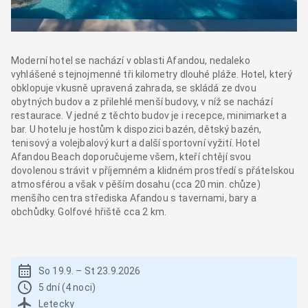
Moderní hotel se nachází v oblasti Afandou, nedaleko
vyhlášené stejnojmenné tři kilometry dlouhé pláže. Hotel, který
obklopuje vkusně upravená zahrada, se skládá ze dvou
obytných budov a z přilehlé menší budovy, v níž se nachází
restaurace. V jedné z těchto budov je i recepce, minimarket a
bar. U hotelu je hostům k dispozici bazén, dětský bazén,
tenisový a volejbalový kurt a další sportovní vyžití. Hotel
Afandou Beach doporučujeme všem, kteří chtějí svou
dovolenou strávit v příjemném a klidném prostředí s přátelskou
atmosférou a však v pěším dosahu (cca 20 min. chůze)
menšího centra střediska Afandou s tavernami, bary a
obchůdky. Golfové hřiště cca 2 km.
So 19.9.
–
St 23.9.2026
5 dní (4 noci)
Letecky