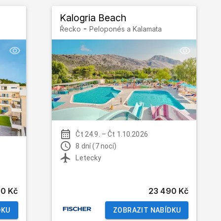
Kalogria Beach
-
Řecko
Peloponés a Kalamata
Čt 24.9.
–
Čt 1.10.2026
8 dní (7 nocí)
Letecky
0 Kč
23 490 Kč
DKU
ZOBRAZIT NABÍDKU