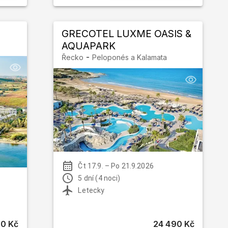
GRECOTEL LUXME OASIS &
AQUAPARK
-
Řecko
Peloponés a Kalamata
Čt 17.9.
–
Po 21.9.2026
5 dní (4 noci)
Letecky
0 Kč
24 490 Kč