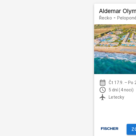
Aldemar Olymp
-
Řecko
Peloponé
Čt 17.9.
–
Po 
5 dní (4 noci)
Letecky
Z