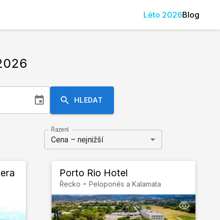
Léto
2026
Blog
2026
HLEDAT
Řazení
Cena – nejnižší
iera
Porto Rio Hotel
-
Řecko
Peloponés a Kalamata