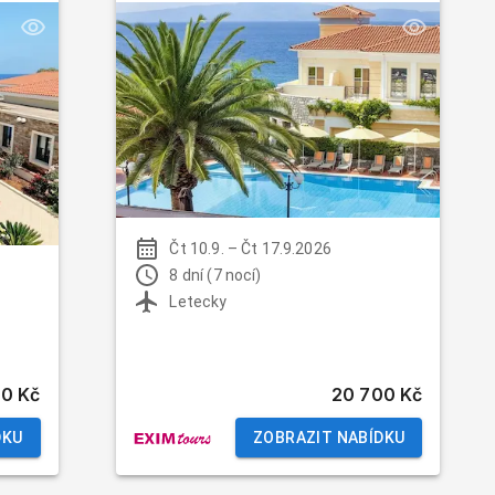
Čt 10.9.
–
Čt 17.9.2026
8 dní (7 nocí)
Letecky
70 Kč
20 700 Kč
DKU
ZOBRAZIT NABÍDKU