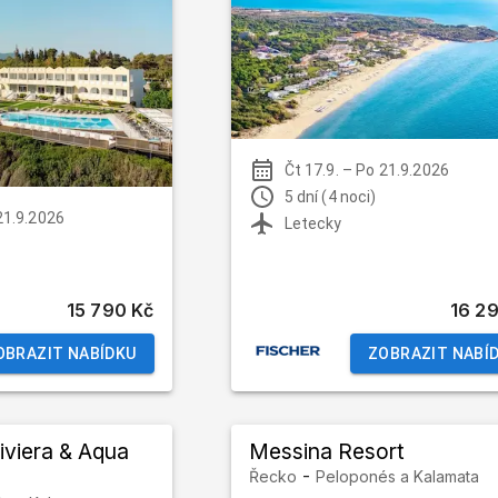
Čt 17.9.
–
Po 21.9.2026
5 dní (4 noci)
21.9.2026
Letecky
15 790 Kč
16 2
OBRAZIT NABÍDKU
ZOBRAZIT NABÍ
iviera & Aqua
Messina Resort
-
Řecko
Peloponés a Kalamata