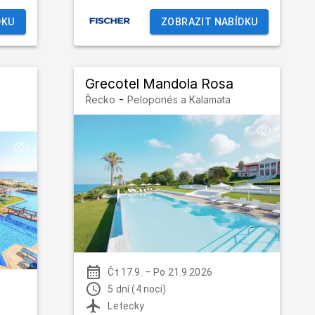
DKU
ZOBRAZIT NABÍDKU
Grecotel Mandola Rosa
-
Řecko
Peloponés a Kalamata
Čt 17.9.
–
Po 21.9.2026
5 dní (4 noci)
Letecky