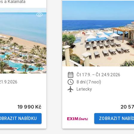
s a Kalamata
Čt 17.9.
–
Čt 24.9.2026
21.9.2026
8 dní (7 nocí)
Letecky
19 990 Kč
20 5
OBRAZIT NABÍDKU
ZOBRAZIT NABÍ