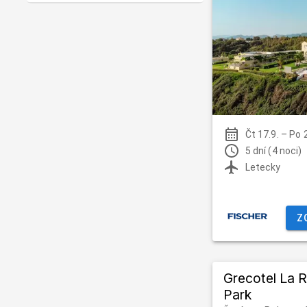
Čt 17.9.
–
Po 
5 dní (4 noci)
Letecky
Z
Grecotel La R
Park