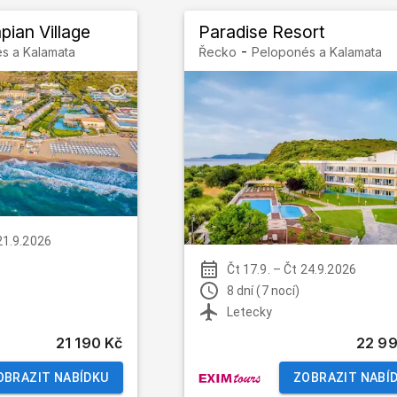
ian Village
Paradise Resort
-
s a Kalamata
Řecko
Peloponés a Kalamata
21.9.2026
Čt 17.9.
–
Čt 24.9.2026
8 dní (7 nocí)
Letecky
21 190 Kč
22 99
OBRAZIT NABÍDKU
ZOBRAZIT NABÍ