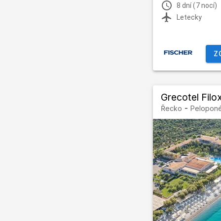
8 dní (7 nocí)
Letecky
Z
Grecotel Filo
-
Řecko
Peloponé