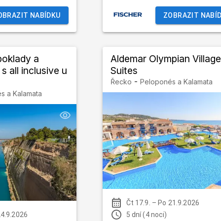
OBRAZIT NABÍDKU
ZOBRAZIT NABÍ
poklady a
Aldemar Olympian Village
s all inclusive u
Suites
-
Řecko
Peloponés a Kalamata
s a Kalamata
Čt 17.9.
–
Po 21.9.2026
24.9.2026
5 dní (4 noci)