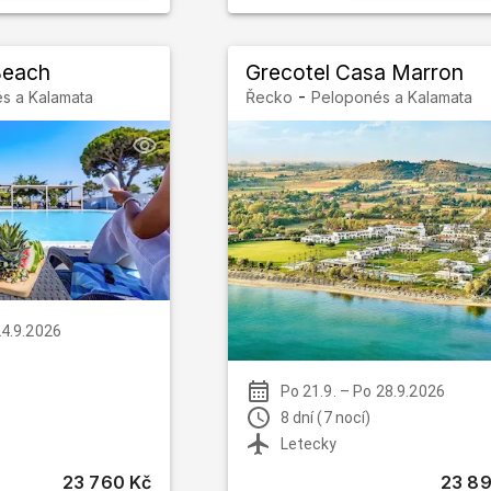
Beach
Grecotel Casa Marron
-
s a Kalamata
Řecko
Peloponés a Kalamata
24.9.2026
Po 21.9.
–
Po 28.9.2026
8 dní (7 nocí)
Letecky
23 760 Kč
23 89