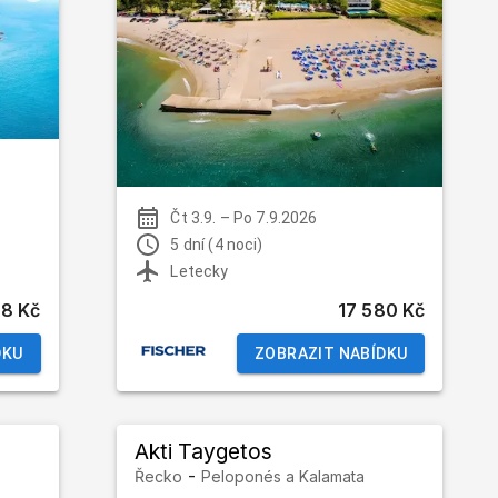
Čt 3.9.
–
Po 7.9.2026
5 dní (4 noci)
Letecky
98 Kč
17 580 Kč
DKU
ZOBRAZIT NABÍDKU
Akti Taygetos
-
Řecko
Peloponés a Kalamata