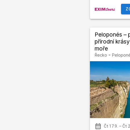
Z
Peloponés – 
přírodní krásy 
moře
-
Řecko
Peloponé
Čt 17.9.
–
Čt 