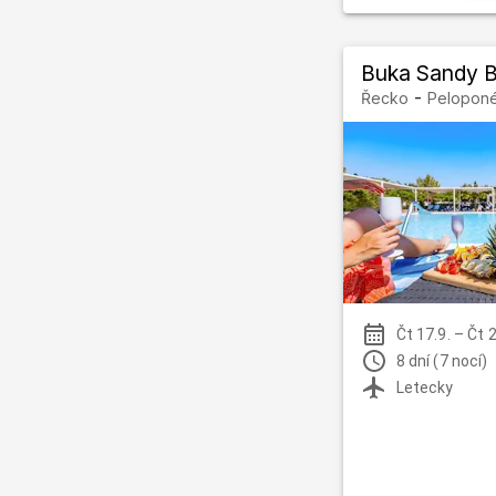
Buka Sandy 
-
Řecko
Peloponé
Čt 17.9.
–
Čt 
8 dní (7 nocí)
Letecky