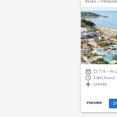
-
Řecko
Peloponé
Čt 17.9.
–
Po 
5 dní (4 noci)
Letecky
Z