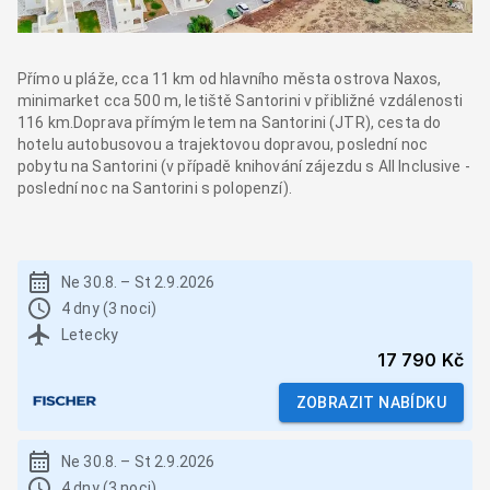
Přímo u pláže, cca 11 km od hlavního města ostrova Naxos,
minimarket cca 500 m, letiště Santorini v přibližné vzdálenosti
116 km.Doprava přímým letem na Santorini (JTR), cesta do
hotelu autobusovou a trajektovou dopravou, poslední noc
pobytu na Santorini (v případě knihování zájezdu s All Inclusive -
poslední noc na Santorini s polopenzí).
Ne 30.8.
–
St 2.9.2026
4 dny (3 noci)
Letecky
17 790 Kč
ZOBRAZIT NABÍDKU
Ne 30.8.
–
St 2.9.2026
4 dny (3 noci)