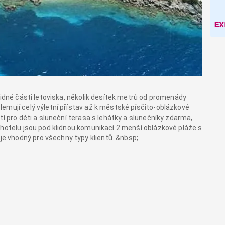
lidné části letoviska, několik desítek metrů od promenády
emují celý výletní přístav až k městské písčito-oblázkové
tí pro děti a sluneční terasa s lehátky a slunečníky zdarma,
 hotelu jsou pod klidnou komunikací 2 menší oblázkové pláže s
 vhodný pro všechny typy klientů. &nbsp;