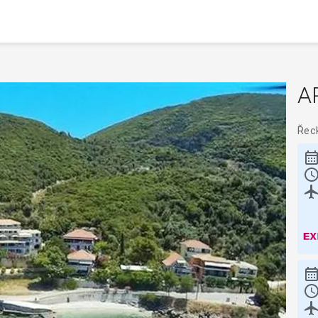
A
Řec