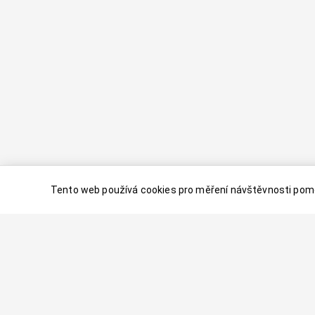
Tento web používá cookies pro měření návštěvnosti pomo
© 2024–
2026
Dovolenaaa.cz |
Vytvořil
Palavaart.cz