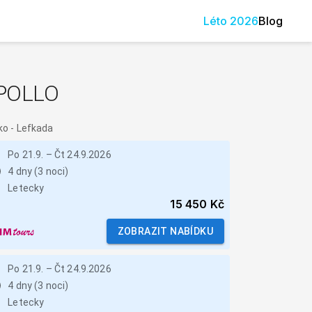
Léto
2026
Blog
POLLO
ko
-
Lefkada
Po 21.9.
–
Čt 24.9.2026
4 dny (3 noci)
Letecky
15 450 Kč
ZOBRAZIT NABÍDKU
Po 21.9.
–
Čt 24.9.2026
4 dny (3 noci)
Letecky