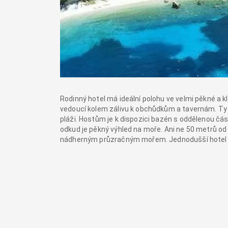
Rodinný hotel má ideální polohu ve velmi pěkné a k
vedoucí kolem zálivu k obchůdkům a tavernám. Ty l
pláži. Hostům je k dispozici bazén s oddělenou čás
odkud je pěkný výhled na moře. Ani ne 50 metrů od
nádherným průzračným mořem. Jednodušší hotel je