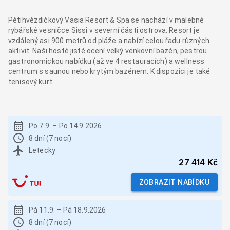
Pětihvězdičkový Vasia Resort & Spa se nachází v malebné
rybářské vesničce Sissi v severní části ostrova. Resort je
vzdálený asi 900 metrů od pláže a nabízí celou řadu různých
aktivit. Naši hosté jistě ocení velký venkovní bazén, pestrou
gastronomickou nabídku (až ve 4 restauracích) a wellness
centrum s saunou nebo krytým bazénem. K dispozici je také
tenisový kurt.
Po 7.9.
–
Po 14.9.2026
8 dní (7 nocí)
Letecky
27 414 Kč
ZOBRAZIT NABÍDKU
Pá 11.9.
–
Pá 18.9.2026
8 dní (7 nocí)