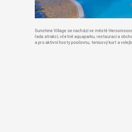
Sunshine Village se nachází ve městě Hersonissos,
řada atrakcí, včetně aquaparku, restaurací a obch
a pro aktivní hosty posilovnu, tenisový kurt a volejb