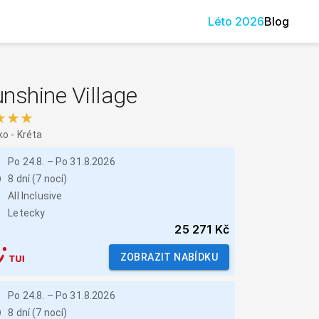
Léto
2026
Blog
nshine Village
★★★
ko
-
Kréta
Po 24.8.
–
Po 31.8.2026
8 dní (7 nocí)
All Inclusive
Letecky
25 271 Kč
ZOBRAZIT NABÍDKU
Po 24.8.
–
Po 31.8.2026
8 dní (7 nocí)