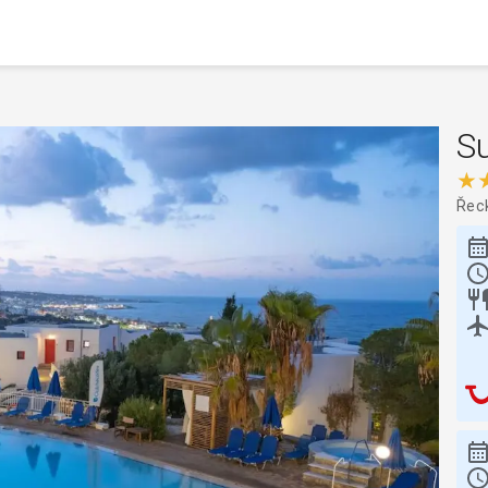
Su
★
Řec