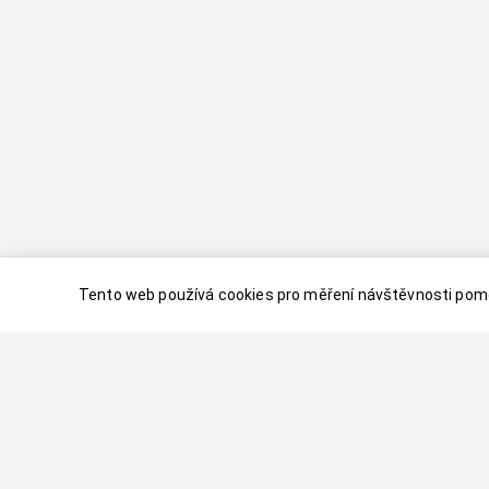
Tento web používá cookies pro měření návštěvnosti pomo
© 2024–
2026
Dovolenaaa.cz |
Vytvořil
Palavaart.cz