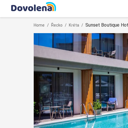
Sunset Boutique Hote
Home
/
Řecko
/
Kréta
/