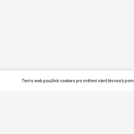
Tento web používá cookies pro měření návštěvnosti pomo
© 2024–
2026
Dovolenaaa.cz |
Vytvořil
Palavaart.cz