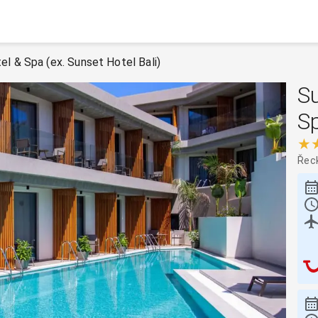
l & Spa (ex. Sunset Hotel Bali)
Su
Sp
★
Řec