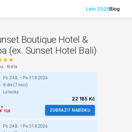
Léto
2026
Blog
nset Boutique Hotel &
a (ex. Sunset Hotel Bali)
★★★
ko
-
Kréta
Po 24.8.
–
Po 31.8.2026
8 dní (7 nocí)
Letecky
22 185 Kč
ZOBRAZIT NABÍDKU
Po 24.8.
–
Po 31.8.2026