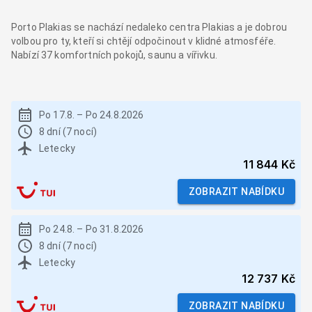
Porto Plakias se nachází nedaleko centra Plakias a je dobrou
volbou pro ty, kteří si chtějí odpočinout v klidné atmosféře.
Nabízí 37 komfortních pokojů, saunu a vířivku.
Po 17.8.
–
Po 24.8.2026
8 dní (7 nocí)
Letecky
11 844 Kč
ZOBRAZIT NABÍDKU
Po 24.8.
–
Po 31.8.2026
8 dní (7 nocí)
Letecky
12 737 Kč
ZOBRAZIT NABÍDKU