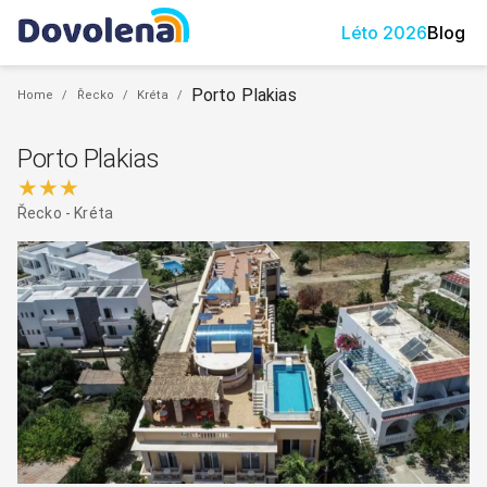
Léto
2026
Blog
Porto Plakias
Home
/
Řecko
/
Kréta
/
Porto Plakias
★★★
Řecko
-
Kréta