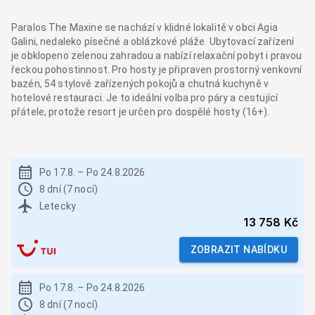
Paralos The Maxine se nachází v klidné lokalitě v obci Agia
Galini, nedaleko písečné a oblázkové pláže. Ubytovací zařízení
je obklopeno zelenou zahradou a nabízí relaxační pobyt i pravou
řeckou pohostinnost. Pro hosty je připraven prostorný venkovní
bazén, 54 stylově zařízených pokojů a chutná kuchyně v
hotelové restauraci. Je to ideální volba pro páry a cestující
přátele, protože resort je určen pro dospělé hosty (16+).
Po 17.8.
–
Po 24.8.2026
8 dní (7 nocí)
Letecky
13 758 Kč
ZOBRAZIT NABÍDKU
Po 17.8.
–
Po 24.8.2026
8 dní (7 nocí)