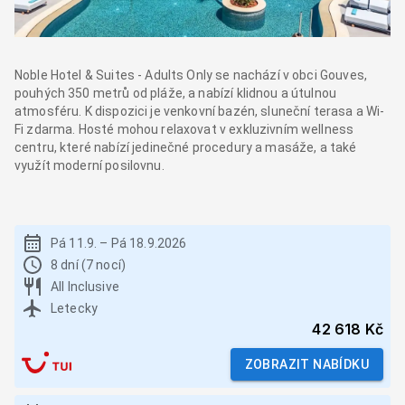
Noble Hotel & Suites - Adults Only se nachází v obci Gouves,
pouhých 350 metrů od pláže, a nabízí klidnou a útulnou
atmosféru. K dispozici je venkovní bazén, sluneční terasa a Wi-
Fi zdarma. Hosté mohou relaxovat v exkluzivním wellness
centru, které nabízí jedinečné procedury a masáže, a také
využít moderní posilovnu.
Pá 11.9.
–
Pá 18.9.2026
8 dní (7 nocí)
All Inclusive
Letecky
42 618 Kč
ZOBRAZIT NABÍDKU