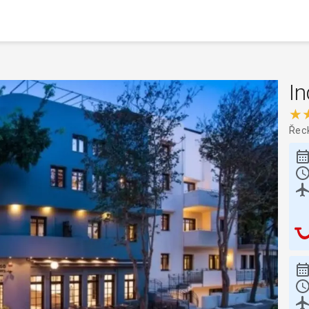
In
★
Řec