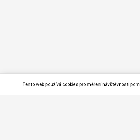
Tento web používá cookies pro měření návštěvnosti pomo
© 2024–
2026
Dovolenaaa.cz |
Vytvořil
Palavaart.cz