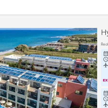
H
Řec