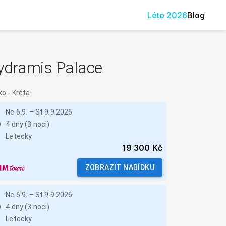
Léto
2026
Blog
ydramis Palace
ko
-
Kréta
Ne 6.9.
–
St 9.9.2026
4 dny (3 noci)
Letecky
19 300 Kč
ZOBRAZIT NABÍDKU
Ne 6.9.
–
St 9.9.2026
4 dny (3 noci)
Letecky