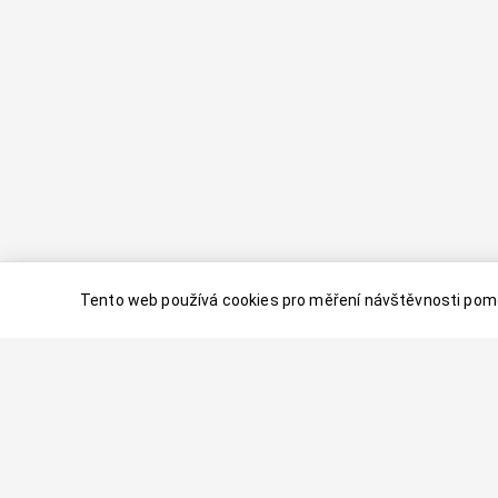
Tento web používá cookies pro měření návštěvnosti pomo
© 2024–
2026
Dovolenaaa.cz |
Vytvořil
Palavaart.cz