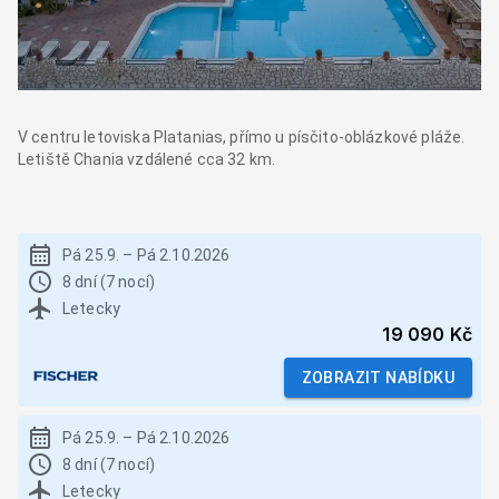
V centru letoviska Platanias, přímo u písčito-oblázkové pláže.
Letiště Chania vzdálené cca 32 km.
Pá 25.9.
–
Pá 2.10.2026
8 dní (7 nocí)
Letecky
19 090 Kč
ZOBRAZIT NABÍDKU
Pá 25.9.
–
Pá 2.10.2026
8 dní (7 nocí)
Letecky