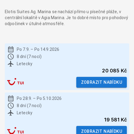
Elotis Suites Ag. Marina se nachází přímo u písečné pláže, v
centrální lokalitě v Agia Marina. Je to dobré místo pro pohodový
odpočinek v útulné atmosféře.
Po 7.9.
–
Po 14.9.2026
8 dní (7 nocí)
Letecky
20 085 Kč
ZOBRAZIT NABÍDKU
Po 28.9.
–
Po 5.10.2026
8 dní (7 nocí)
Letecky
19 581 Kč
ZOBRAZIT NABÍDKU