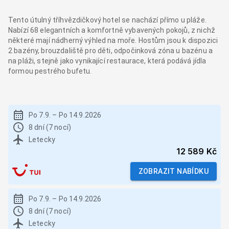
Tento útulný tříhvězdičkový hotel se nachází přímo u pláže.
Nabízí 68 elegantních a komfortně vybavených pokojů, z nichž
některé mají nádherný výhled na moře. Hostům jsou k dispozici
2 bazény, brouzdaliště pro děti, odpočinková zóna u bazénu a
na pláži, stejně jako vynikající restaurace, která podává jídla
formou pestrého bufetu.
Po 7.9.
–
Po 14.9.2026
8 dní (7 nocí)
Letecky
12 589 Kč
ZOBRAZIT NABÍDKU
Po 7.9.
–
Po 14.9.2026
8 dní (7 nocí)
Letecky