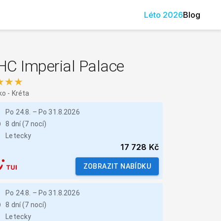
Léto
2026
Blog
HC Imperial Palace
★★★
ko
-
Kréta
Po 24.8.
–
Po 31.8.2026
8 dní (7 nocí)
Letecky
17 728 Kč
ZOBRAZIT NABÍDKU
Po 24.8.
–
Po 31.8.2026
8 dní (7 nocí)
Letecky