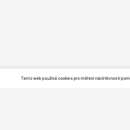
Tento web používá cookies pro měření návštěvnosti pomo
© 2024–
2026
Dovolenaaa.cz |
Vytvořil
Palavaart.cz