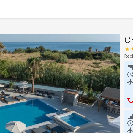
C
★
Řec