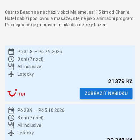
Castro Beach se nachází v obci Maleme, asi 15 km od Chanie.
Hotel nabízí posilovnu a masáže, stejně jako animační program.
Pro nejmenší je připraven miniklub a dětský bazén.
Po 31.8.
–
Po 7.9.2026
8 dní (7 nocí)
All Inclusive
Letecky
21 379 Kč
ZOBRAZIT NABÍDKU
Po 28.9.
–
Po 5.10.2026
8 dní (7 nocí)
All Inclusive
Letecky