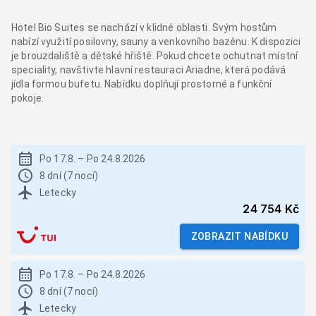
Hotel Bio Suites se nachází v klidné oblasti. Svým hostům
nabízí využití posilovny, sauny a venkovního bazénu. K dispozici
je brouzdaliště a dětské hřiště. Pokud chcete ochutnat místní
speciality, navštivte hlavní restauraci Ariadne, která podává
jídla formou bufetu. Nabídku doplňují prostorné a funkční
pokoje.
Po 17.8.
–
Po 24.8.2026
8 dní (7 nocí)
Letecky
24 754 Kč
ZOBRAZIT NABÍDKU
Po 17.8.
–
Po 24.8.2026
8 dní (7 nocí)
Letecky