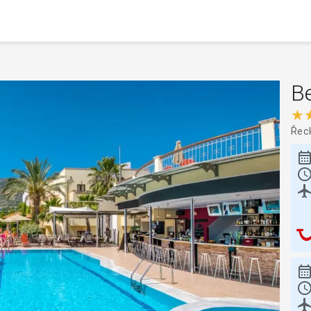
Be
★
Řec