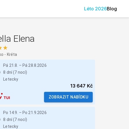
Léto
2026
Blog
lla Elena
★★
ko
-
Kréta
Pá 21.8.
–
Pá 28.8.2026
8 dní (7 nocí)
Letecky
13 647 Kč
ZOBRAZIT NABÍDKU
Po 14.9.
–
Po 21.9.2026
8 dní (7 nocí)
Letecky