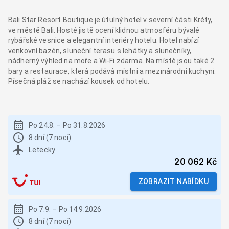
Bali Star Resort Boutique je útulný hotel v severní části Kréty,
ve městě Bali. Hosté jistě ocení klidnou atmosféru bývalé
rybářské vesnice a elegantní interiéry hotelu. Hotel nabízí
venkovní bazén, sluneční terasu s lehátky a slunečníky,
nádherný výhled na moře a Wi-Fi zdarma. Na místě jsou také 2
bary a restaurace, která podává místní a mezinárodní kuchyni.
Písečná pláž se nachází kousek od hotelu.
Po 24.8.
–
Po 31.8.2026
8 dní (7 nocí)
Letecky
20 062 Kč
ZOBRAZIT NABÍDKU
Po 7.9.
–
Po 14.9.2026
8 dní (7 nocí)