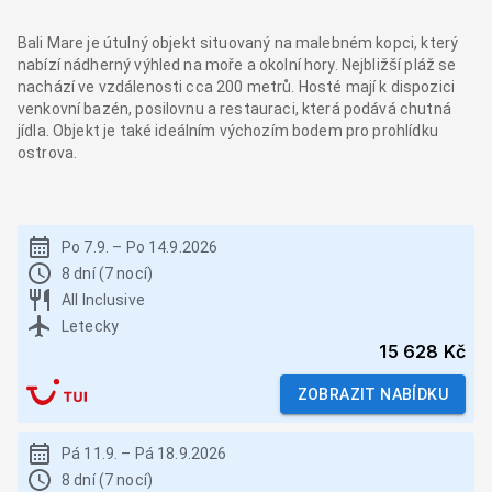
Bali Mare je útulný objekt situovaný na malebném kopci, který
nabízí nádherný výhled na moře a okolní hory. Nejbližší pláž se
nachází ve vzdálenosti cca 200 metrů. Hosté mají k dispozici
venkovní bazén, posilovnu a restauraci, která podává chutná
jídla. Objekt je také ideálním výchozím bodem pro prohlídku
ostrova.
Po 7.9.
–
Po 14.9.2026
8 dní (7 nocí)
All Inclusive
Letecky
15 628 Kč
ZOBRAZIT NABÍDKU
Pá 11.9.
–
Pá 18.9.2026
8 dní (7 nocí)