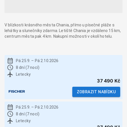
V blízkosti krásného města Chania, přímo u písečné pláže s
lehátky a slunečníky zdarma. Letiště Chania je vzdáleno 15 km,
centrum města pak 4 km. Nakupní možnosti v okolí hotelu.
Pá 25.9.
–
Pá 2.10.2026
8 dní (7 nocí)
Letecky
37 490 Kč
ZOBRAZIT NABÍDKU
Pá 25.9.
–
Pá 2.10.2026
8 dní (7 nocí)
Letecky