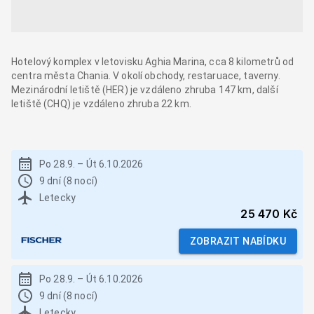
Hotelový komplex v letovisku Aghia Marina, cca 8 kilometrů od
centra města Chania. V okolí obchody, restaruace, taverny.
Mezinárodní letiště (HER) je vzdáleno zhruba 147 km, další
letiště (CHQ) je vzdáleno zhruba 22 km.
Po 28.9.
–
Út 6.10.2026
9 dní (8 nocí)
Letecky
25 470 Kč
ZOBRAZIT NABÍDKU
Po 28.9.
–
Út 6.10.2026
9 dní (8 nocí)
Letecky