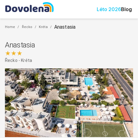
Léto
2026
Blog
Anastasia
Home
/
Řecko
/
Kréta
/
Anastasia
★★★
Řecko
-
Kréta