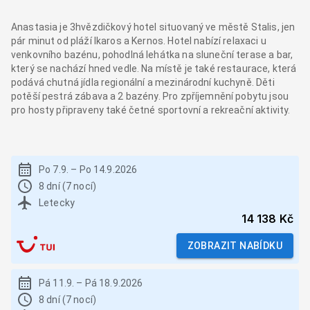
Anastasia je 3hvězdičkový hotel situovaný ve městě Stalis, jen
pár minut od pláží Ikaros a Kernos. Hotel nabízí relaxaci u
venkovního bazénu, pohodlná lehátka na sluneční terase a bar,
který se nachází hned vedle. Na místě je také restaurace, která
podává chutná jídla regionální a mezinárodní kuchyně. Děti
potěší pestrá zábava a 2 bazény. Pro zpříjemnění pobytu jsou
pro hosty připraveny také četné sportovní a rekreační aktivity.
Po 7.9.
–
Po 14.9.2026
8 dní (7 nocí)
Letecky
14 138 Kč
ZOBRAZIT NABÍDKU
Pá 11.9.
–
Pá 18.9.2026
8 dní (7 nocí)