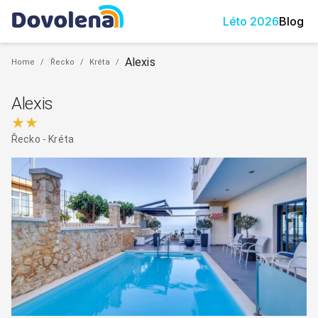
Léto
2026
Blog
Alexis
Home
/
Řecko
/
Kréta
/
Alexis
★★
Řecko
-
Kréta