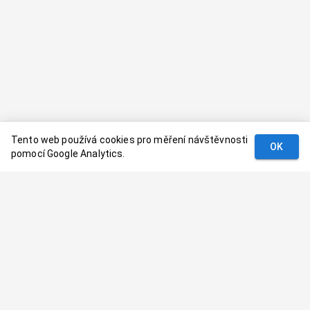
Tento web používá cookies pro měření návštěvnosti
OK
pomocí Google Analytics.
Podmínky
Kontakt
© 2024–
2026
Dovolenaaa.cz |
Vytvořil
Palavaart.cz