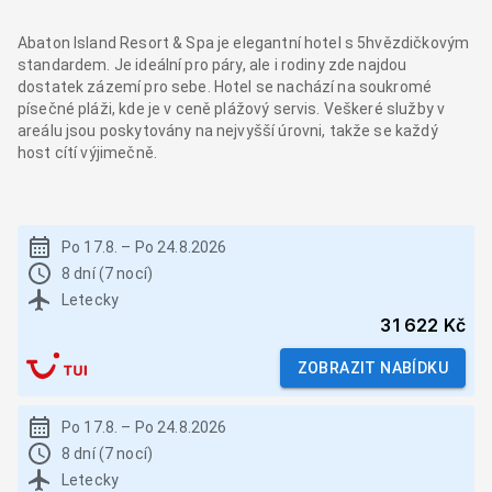
Abaton Island Resort & Spa je elegantní hotel s 5hvězdičkovým
standardem. Je ideální pro páry, ale i rodiny zde najdou
dostatek zázemí pro sebe. Hotel se nachází na soukromé
písečné pláži, kde je v ceně plážový servis. Veškeré služby v
areálu jsou poskytovány na nejvyšší úrovni, takže se každý
host cítí výjimečně.
Po 17.8.
–
Po 24.8.2026
8 dní (7 nocí)
Letecky
31 622 Kč
ZOBRAZIT NABÍDKU
Po 17.8.
–
Po 24.8.2026
8 dní (7 nocí)
Letecky