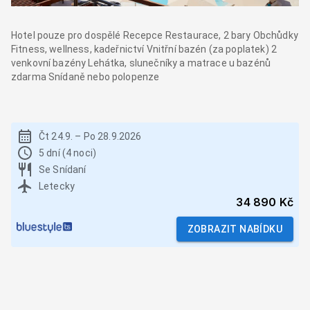
Hotel pouze pro dospělé Recepce Restaurace, 2 bary Obchůdky
Fitness, wellness, kadeřnictví Vnitřní bazén (za poplatek) 2
venkovní bazény Lehátka, slunečníky a matrace u bazénů
zdarma Snídaně nebo polopenze
Čt 24.9.
–
Po 28.9.2026
5 dní (4 noci)
Se Snídaní
Letecky
34 890 Kč
ZOBRAZIT NABÍDKU