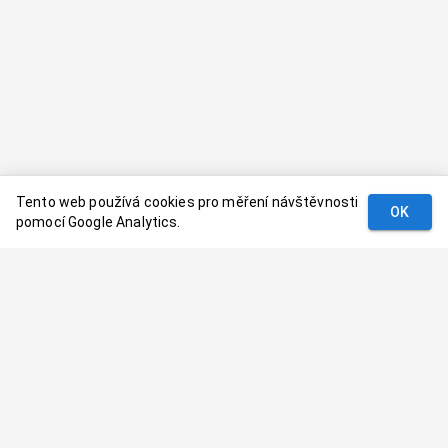
Tento web používá cookies pro měření návštěvnosti
OK
pomocí Google Analytics.
Podmínky
Kontakt
© 2024–
2026
Dovolenaaa.cz |
Vytvořil
Palavaart.cz