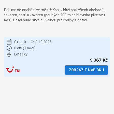
Paritsa se nachází ve městě Kos, v blízkosti všech obchodů,
taveren, barů a kaváren (pouhých 200 m od hlavního přístavu
Kos). Hotel bude skvělou volbou pro rodiny s dětmi.
Čt 1.10.
–
Čt 8.10.2026
8 dní (7 nocí)
Letecky
9 367 Kč
ZOBRAZIT NABÍDKU