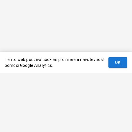
Tento web používá cookies pro měření návštěvnosti
OK
pomocí Google Analytics.
Podmínky
Kontakt
© 2024–
2026
Dovolenaaa.cz |
Vytvořil
Palavaart.cz