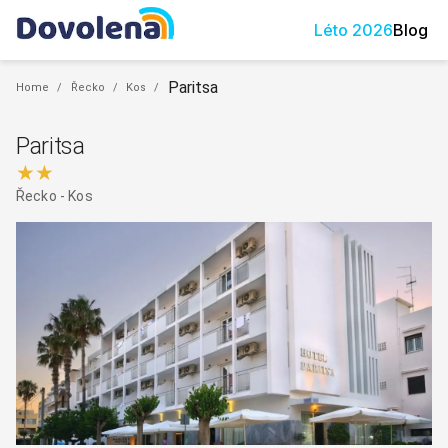
Léto
2026
Blog
Paritsa
Home
/
Řecko
/
Kos
/
Paritsa
★★
Řecko
-
Kos