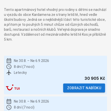
Tento apartmánový hotel vhodný pro rodiny s dětmi se nachází
u vjezdu do obce Kardamena ze strany letiště, hned vedle
školní budovy. Jedná se o nejklidnější část této turistické obce,
a přitom je to pouhých 5 minut chůze od různých obchodů,
barů, restaurací a nočních klubů. Veřejná doprava je snadno
dostupná. Vzdálenost od mezinárodního letiště Kos je přibližně
5 km.
Ne 30.8.
–
Ne 6.9.2026
8 dní (7 nocí)
Letecky
30 905 Kč
ZOBRAZIT NABÍDKU
Ne 30.8.
–
Ne 6.9.2026
8 dní (7 nocí)