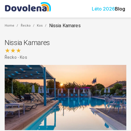
Léto
2026
Blog
Nissia Kamares
Home
/
Řecko
/
Kos
/
Nissia Kamares
★★★
Řecko
-
Kos