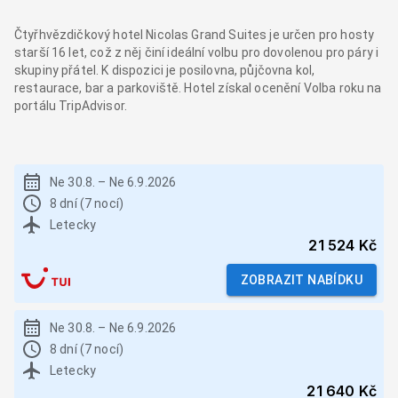
Čtyřhvězdičkový hotel Nicolas Grand Suites je určen pro hosty
starší 16 let, což z něj činí ideální volbu pro dovolenou pro páry i
skupiny přátel. K dispozici je posilovna, půjčovna kol,
restaurace, bar a parkoviště. Hotel získal ocenění Volba roku na
portálu TripAdvisor.
Ne 30.8.
–
Ne 6.9.2026
8 dní (7 nocí)
Letecky
21 524 Kč
ZOBRAZIT NABÍDKU
Ne 30.8.
–
Ne 6.9.2026
8 dní (7 nocí)
Letecky
21 640 Kč