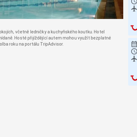
kojích, včetně ledničky a kuchyňského koutku. Hotel
ídaně. Hosté přijíždějící autem mohou využít bezplatné
lba roku na portálu TripAdvisor.