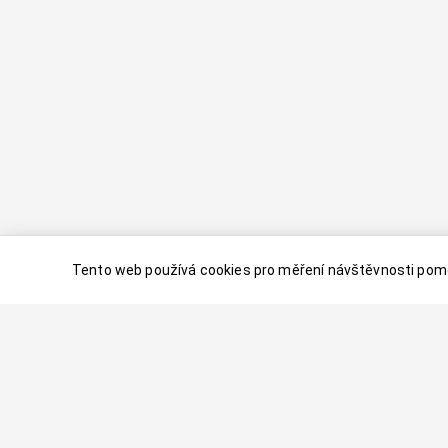
Tento web používá cookies pro měření návštěvnosti pomo
© 2024–
2026
Dovolenaaa.cz |
Vytvořil
Palavaart.cz