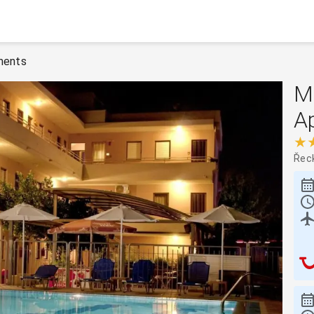
ments
M
A
★
Řec