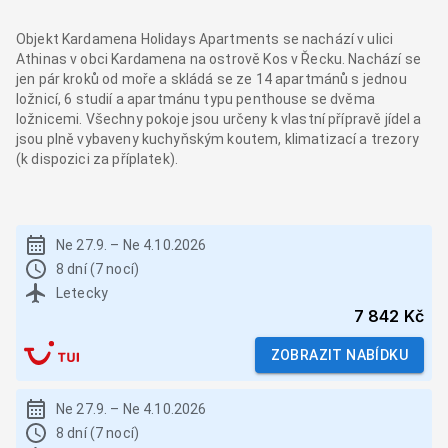
Objekt Kardamena Holidays Apartments se nachází v ulici
Athinas v obci Kardamena na ostrově Kos v Řecku. Nachází se
jen pár kroků od moře a skládá se ze 14 apartmánů s jednou
ložnicí, 6 studií a apartmánu typu penthouse se dvěma
ložnicemi. Všechny pokoje jsou určeny k vlastní přípravě jídel a
jsou plně vybaveny kuchyňským koutem, klimatizací a trezory
(k dispozici za příplatek).
Ne 27.9.
–
Ne 4.10.2026
8 dní (7 nocí)
Letecky
7 842 Kč
ZOBRAZIT NABÍDKU
Ne 27.9.
–
Ne 4.10.2026
8 dní (7 nocí)