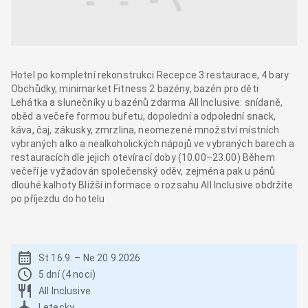
Hotel po kompletní rekonstrukci Recepce 3 restaurace, 4 bary
Obchůdky, minimarket Fitness 2 bazény, bazén pro děti
Lehátka a slunečníky u bazénů zdarma All Inclusive: snídaně,
oběd a večeře formou bufetu, dopolední a odpolední snack,
káva, čaj, zákusky, zmrzlina, neomezené množství místních
vybraných alko a nealkoholických nápojů ve vybraných barech a
restauracích dle jejich otevírací doby (10.00–23.00) Během
večeří je vyžadován společenský oděv, zejména pak u pánů
dlouhé kalhoty Bližší informace o rozsahu All Inclusive obdržíte
po příjezdu do hotelu
St 16.9.
–
Ne 20.9.2026
5 dní (4 noci)
All Inclusive
Letecky