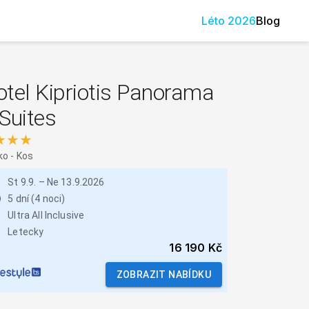
Léto
2026
Blog
tel Kipriotis Panorama
Suites
★★★
ko
-
Kos
St 9.9.
–
Ne 13.9.2026
5 dní (4 noci)
Ultra All Inclusive
Letecky
16 190 Kč
ZOBRAZIT NABÍDKU