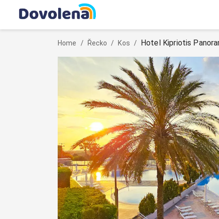
Hotel Kipriotis Panor
Home
/
Řecko
/
Kos
/