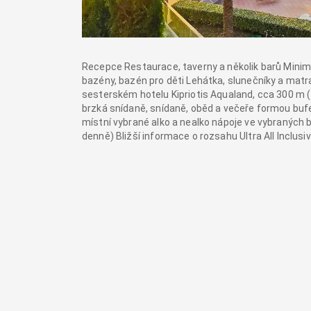
Recepce Restaurace, taverny a několik barů Minim
bazény, bazén pro děti Lehátka, slunečníky a ma
sesterském hotelu Kipriotis Aqualand, cca 300 m (za 
brzká snídaně, snídaně, oběd a večeře formou bufe
místní vybrané alko a nealko nápoje ve vybraných b
denně) Bližší informace o rozsahu Ultra All Inclusi