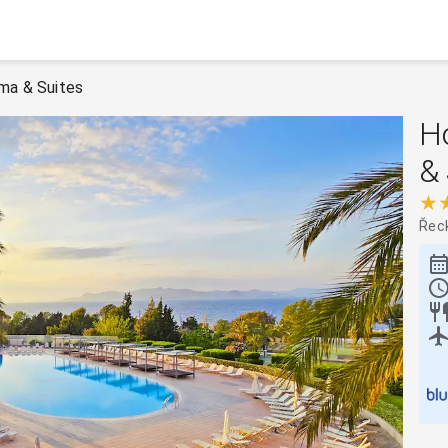
ama & Suites
Ho
& 
★
Řec