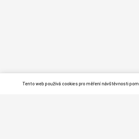
Tento web používá cookies pro měření návštěvnosti pomo
© 2024–
2026
Dovolenaaa.cz |
Vytvořil
Palavaart.cz